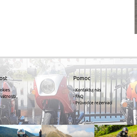
ost
Pomoc
ookies
- Kontaktuj nás
rivátnosti
- FAQ
- Průvodce rezervací