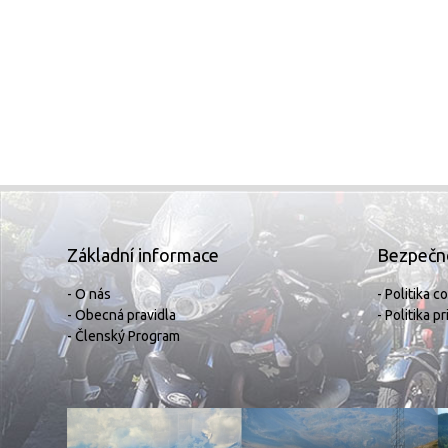
Základní informace
Bezpečn
- O nás
- Politika c
- Obecná pravidla
- Politika p
- Členský Program