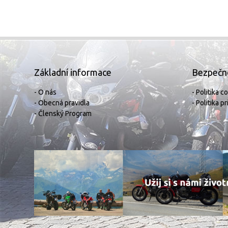
Základní informace
Bezpečn
- O nás
- Politika c
- Obecná pravidla
- Politika p
- Členský Program