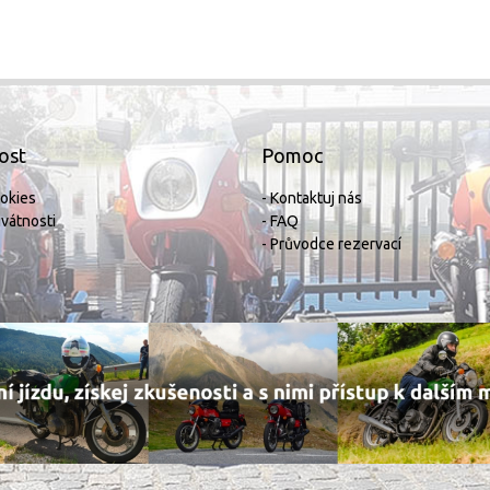
ost
Pomoc
ookies
- Kontaktuj nás
rivátnosti
- FAQ
- Průvodce rezervací